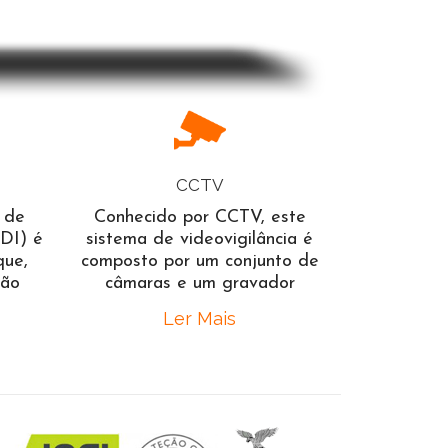
Contro
CCTV
 de
Conhecido por CCTV, este
DI) é
sistema de videovigilância é
que,
composto por um conjunto de
ção
câmaras e um gravador
Ler Mais